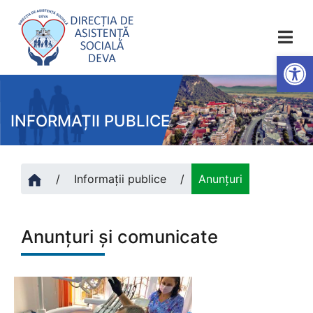
Ac
INFORMAȚII PUBLICE
/
Informații publice
/
Anunțuri
Anunțuri și comunicate