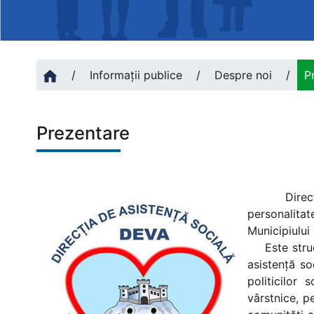
/
Informații publice
/
Despre noi
/
P
Prezentare
Direcţia d
personalita
Municipiului
Este structu
asistenţă so
politicilor 
vârstnice, p