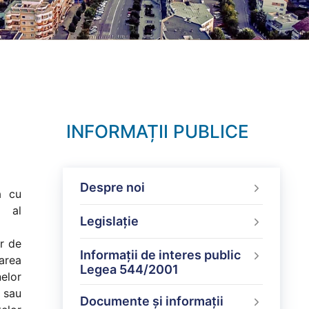
INFORMAȚII PUBLICE
Despre noi
ă cu
l al
Legislație
r de
Informații de interes public
carea
Legea 544/2001
nelor
i sau
Documente și informații