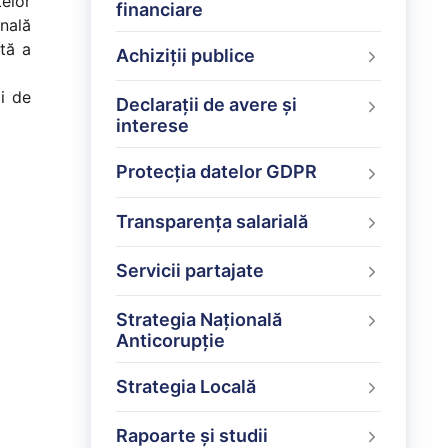
țelor
financiare
nală
ată a
Achiziții publice
i de
Declarații de avere și
interese
Protecția datelor GDPR
Transparența salarială
Servicii partajate
Strategia Națională
Anticorupție
Strategia Locală
Rapoarte și studii