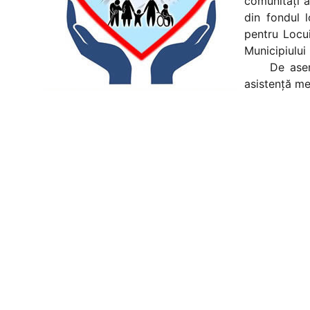
comunităţi a
din fondul l
pentru Locui
Municipiului
De asemenea
asistenţă me