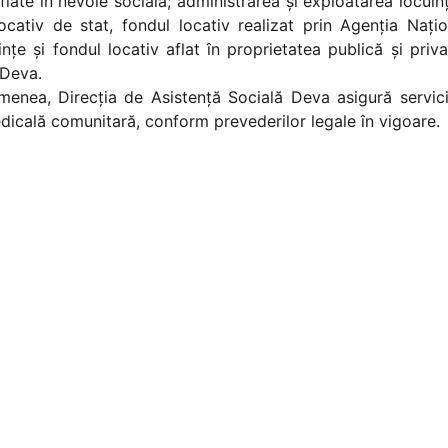
flate în nevoie socială; administrarea și exploatarea locuin
ocativ de stat, fondul locativ realizat prin Agenția Națio
nțe și fondul locativ aflat în proprietatea publică și priv
 Deva.
, Direcţia de Asistenţă Socială Deva asigură servici
dicală comunitară, conform prevederilor legale în vigoare.