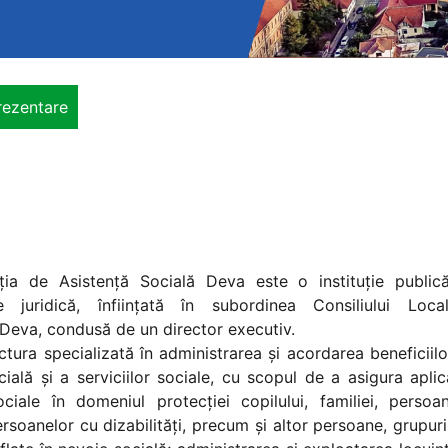
rezentare
e Asistenţă Socială Deva este o instituţie public
te juridică, înfiinţată în subordinea Consiliului Loca
 Deva, condusă de un director executiv.
ra specializată în administrarea şi acordarea beneficiilo
cială şi a serviciilor sociale, cu scopul de a asigura apli
sociale în domeniul protecţiei copilului, familiei, persoa
ersoanelor cu dizabilităţi, precum şi altor persoane, grupur